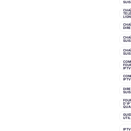
SUI
CHA
TÉLÉ
LIG
CHA
DIR
CHA
SUI
CHA
SUI
COM
FOU
IPTV
CON
IPTV
DIR
SUIS
FOU
D'IP
QUA
GUI
UTIL
IPTV