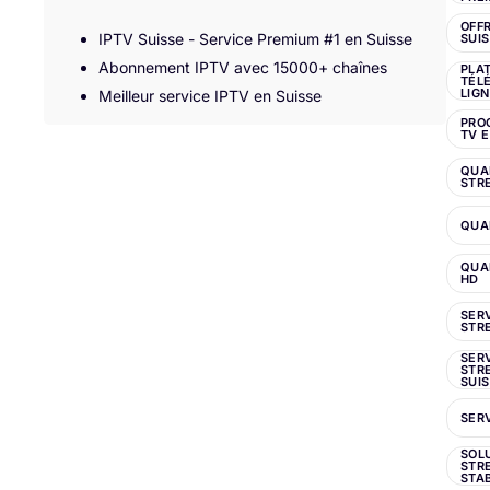
OFFR
IPTV Suisse - Service Premium #1 en Suisse
SUI
Abonnement IPTV avec 15000+ chaînes
PLA
TÉLÉ
LIG
Meilleur service IPTV en Suisse
PRO
TV E
QUA
STR
QUA
QUA
HD
SER
STR
SER
STR
SUI
SERV
SOL
STR
STA