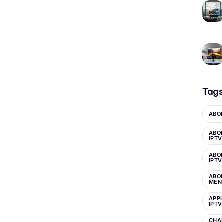
Tag
ABO
ABO
IPTV
ABO
IPTV
ABO
MEN
APP
IPTV
CHA