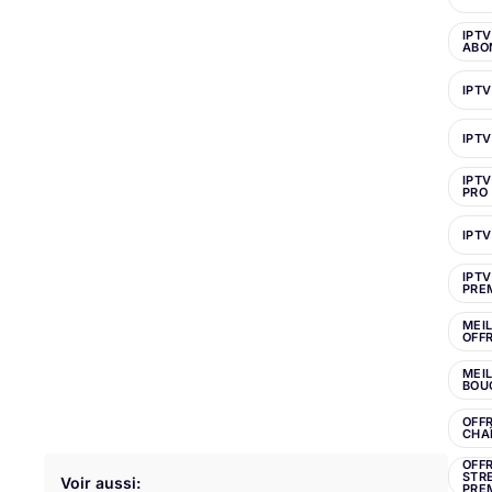
IPTV
ABO
IPTV
IPTV
IPT
PRO
IPTV
IPTV
PRE
MEI
OFFR
MEI
BOU
OFF
CHA
OFF
STR
Voir aussi:
PRE