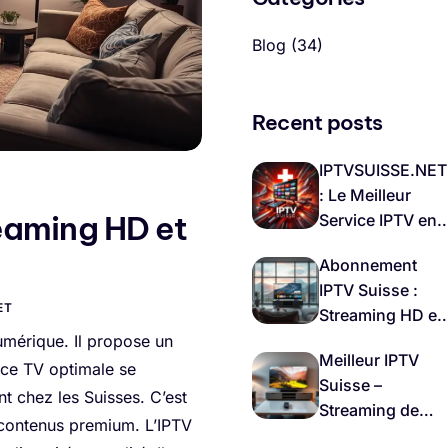
Blog
(34)
Recent posts
IPTVSUISSE.NET
: Le Meilleur
eaming HD et
Service IPTV en
Suisse 🇨🇭
Abonnement
IPTV Suisse :
ET
Streaming HD et
Stable
umérique. Il propose un
Meilleur IPTV
nce TV optimale se
Suisse –
nt chez les Suisses. C’est
Streaming de
s contenus premium. L’IPTV
Qualité